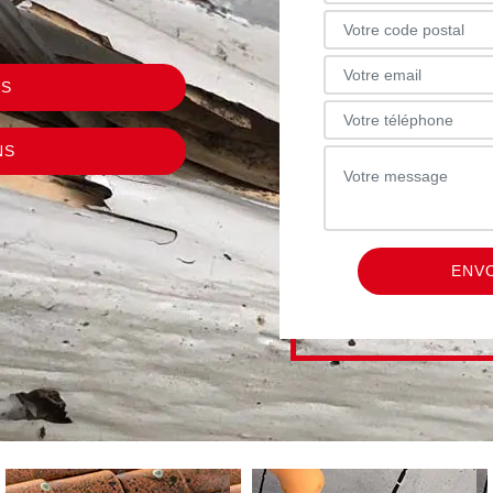
US
NS