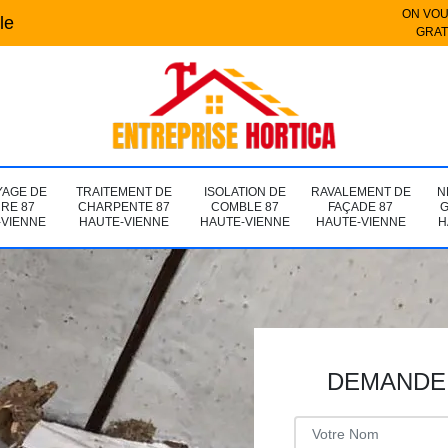
ON VOU
le
GRAT
YAGE DE
TRAITEMENT DE
ISOLATION DE
RAVALEMENT DE
N
URE 87
CHARPENTE 87
COMBLE 87
FAÇADE 87
G
-VIENNE
HAUTE-VIENNE
HAUTE-VIENNE
HAUTE-VIENNE
H
DEMANDE 