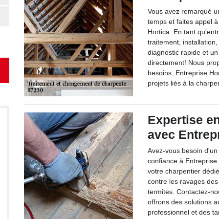
Vous avez remarqué un
temps et faites appel à
Hortica. En tant qu'ent
traitement, installati
diagnostic rapide et u
directement! Nous pro
besoins. Entreprise Hor
projets liés à la charpe
Expertise e
avec Entrep
Avez-vous besoin d'un 
confiance à Entreprise
votre charpentier dédi
contre les ravages de
termites. Contactez-no
offrons des solutions 
professionnel et des ta