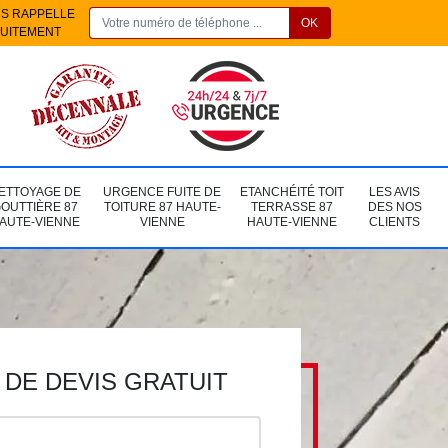
S RAPPELLE
UITEMENT
ETTOYAGE DE
URGENCE FUITE DE
ETANCHÉITÉ TOIT
LES AVIS
OUTTIÈRE 87
TOITURE 87 HAUTE-
TERRASSE 87
DES NOS
AUTE-VIENNE
VIENNE
HAUTE-VIENNE
CLIENTS
DE DEVIS GRATUIT