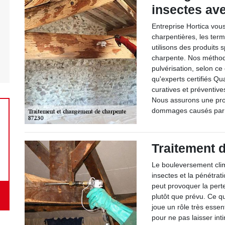
insectes ave
Entreprise Hortica vous
charpentières, les termi
utilisons des produits s
charpente. Nos méthod
pulvérisation, selon ce 
qu'experts certifiés Qu
curatives et préventive
Nous assurons une prot
dommages causés par l
Traitement 
Le bouleversement cli
insectes et la pénétrati
peut provoquer la pert
plutôt que prévu. Ce q
joue un rôle très essen
pour ne pas laisser inti