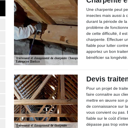
Charpente e
Une charpente peut pe
insectes mais aussi à c
durant la période de la
problème de fonctionne
de cette difficulté, il e
charpente. Effectuer un
fiable pour lutter cont
apportez un bon traite
bénéficier sa longévité
Devis trait
Pour un projet de trai
faire connaitre aux cli
mettre en œuvre son pro
de connaissance sur la 
vous convient ou pas. 
fiable sur le coût d’int
dépasse pas trop votr