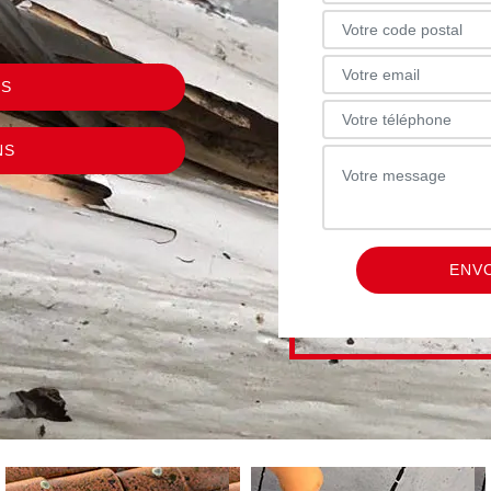
US
NS