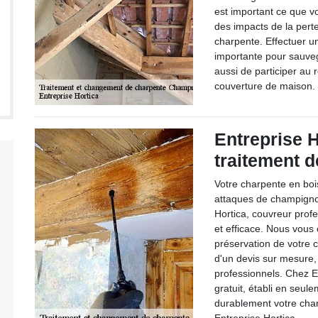
est important ce que v
des impacts de la pert
charpente. Effectuer u
importante pour sauveg
aussi de participer au r
couverture de maison.
Entreprise H
traitement d
Votre charpente en bois
attaques de champignon
Hortica, couvreur prof
et efficace. Nous vous 
préservation de votre 
d'un devis sur mesure
professionnels. Chez E
gratuit, établi en seu
durablement votre char