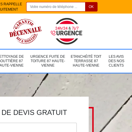
S RAPPELLE
UITEMENT
ETTOYAGE DE
URGENCE FUITE DE
ETANCHÉITÉ TOIT
LES AVIS
OUTTIÈRE 87
TOITURE 87 HAUTE-
TERRASSE 87
DES NOS
AUTE-VIENNE
VIENNE
HAUTE-VIENNE
CLIENTS
DE DEVIS GRATUIT