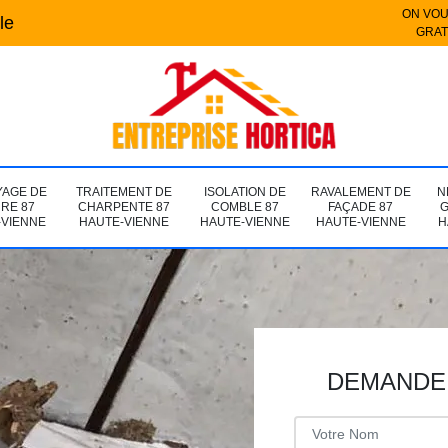
ON VOU
le
GRAT
YAGE DE
TRAITEMENT DE
ISOLATION DE
RAVALEMENT DE
N
URE 87
CHARPENTE 87
COMBLE 87
FAÇADE 87
G
-VIENNE
HAUTE-VIENNE
HAUTE-VIENNE
HAUTE-VIENNE
H
DEMANDE 