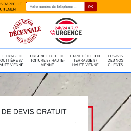
S RAPPELLE
UITEMENT
ETTOYAGE DE
URGENCE FUITE DE
ETANCHÉITÉ TOIT
LES AVIS
OUTTIÈRE 87
TOITURE 87 HAUTE-
TERRASSE 87
DES NOS
AUTE-VIENNE
VIENNE
HAUTE-VIENNE
CLIENTS
DE DEVIS GRATUIT