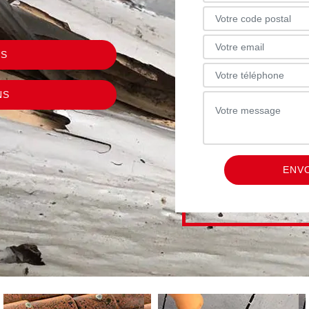
US
NS