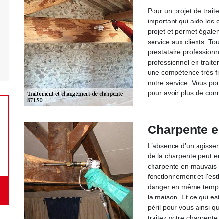
Pour un projet de trait
important qui aide les
projet et permet égale
service aux clients. T
prestataire professionn
professionnel en trait
une compétence très fia
notre service. Vous p
pour avoir plus de con
Charpente e
L’absence d’un agisse
de la charpente peut en
charpente en mauvais é
fonctionnement et l’est
danger en même temps l
la maison. Et ce qui es
péril pour vous ainsi q
traitez votre charpente