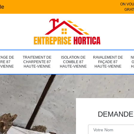
ON VOU
le
GRAT
YAGE DE
TRAITEMENT DE
ISOLATION DE
RAVALEMENT DE
N
URE 87
CHARPENTE 87
COMBLE 87
FAÇADE 87
G
-VIENNE
HAUTE-VIENNE
HAUTE-VIENNE
HAUTE-VIENNE
H
DEMANDE 